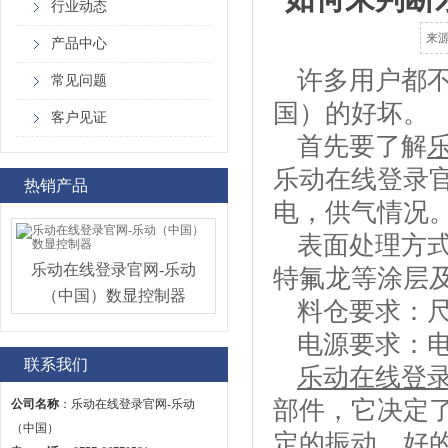
行业动态
来源
产品中心
许多用户都
常见问题
国）的好坏。
客户见证
首先要了解
乐动在线登录
热销产品
电，供气情况
表面处理方
乐动在线登录官网-乐动
特氟龙等涂层
（中国）数显控制器
料仓要求：尺
电源要求：
联系我们
乐动在线登录
部件，它决定
公司名称
：乐动在线登录官网-乐动
（中国）
定的振动，好