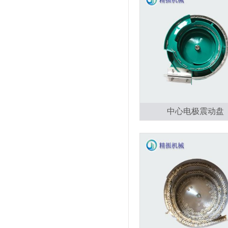
中心电极震动盘