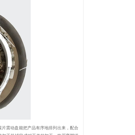
碳片震动盘能把产品有序地排列出来，配合