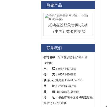
热销产品
乐动在线登录官网-乐动
（中国）数显控制器
联系我们
公司名称
：乐动在线登录官网-乐动
（中国）
电 话
： 0757-86779591
传 真
： 0757-86769831
联 系 人
: 刘先生 139-2865-6165
网 址
： //raftdenver.com
邮 箱
: foshanjz@126.com
地 址
： 佛山市南海区桂城街道新胜
路平北工业区东区