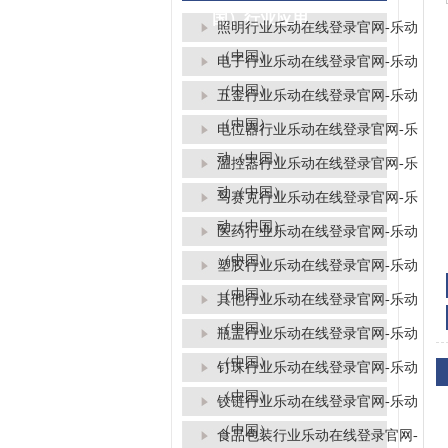
国）行业应用
照明行业乐动在线登录官网-乐动
（中国）
电子行业乐动在线登录官网-乐动
（中国）
五金行业乐动在线登录官网-乐动
（中国）
电位器行业乐动在线登录官网-乐
动（中国）
温控器行业乐动在线登录官网-乐
动（中国）
马赛克行业乐动在线登录官网-乐
动（中国）
医药行业乐动在线登录官网-乐动
（中国）
塑胶行业乐动在线登录官网-乐动
（中国）
其他行业乐动在线登录官网-乐动
（中国）
瓶盖行业乐动在线登录官网-乐动
（中国）
钉珠行业乐动在线登录官网-乐动
（中国）
铰链行业乐动在线登录官网-乐动
（中国）
食品包装行业乐动在线登录官网-