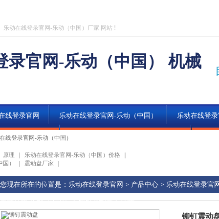
 乐动在线登录官网-乐动（中国）厂家 网站 !
收藏乐动在线登录官网-乐动（中国） 机械
|
网站
登录官网-乐动（中国） 机械
动在线登录官网
乐动在线登录官网-乐动（中国）
乐动在线登录
乐动（中国）视频
乐动在线登录官网-乐动（中国）资料
客户
联系乐动在线登录官网-乐动（中国）
）原理
｜
乐动在线登录官网-乐动（中国）价格
｜
中国）
｜
震动盘厂家
｜
您现在所在的位置是：
乐动在线登录官网
>
产品中心
>
乐动在线登录官
登录官网-乐动（中国）
> 铆钉震动盘 > 详情
铆钉震动