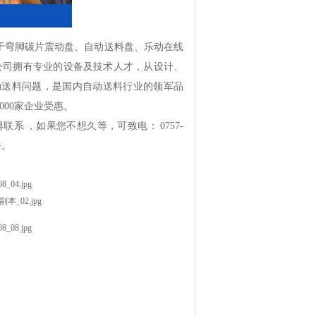
注于弯脚碳片震动盘、自动送料盘、乐动在线
公司拥有专业的设备及技术人才，从设计、
动送料问题，是国内自动送料行业的领军品
00家企业受惠。
 ，如果您不想久等，可致电： 0757-
务。