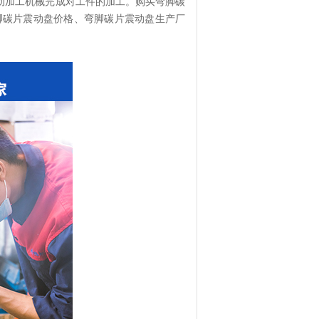
动加工机械完成对工件的加工。购买弯脚碳
、弯脚碳片震动盘价格、弯脚碳片震动盘生产厂