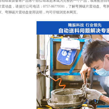
自动组装设备将产品各个部位组装起来成为完整的一个产品，或者配合自
片震动盘，请拔打公司电话：0757-86779591，了解弯脚碳片震动盘
家、弯脚碳片震动盘使用说明，均可仔细浏览本网页。