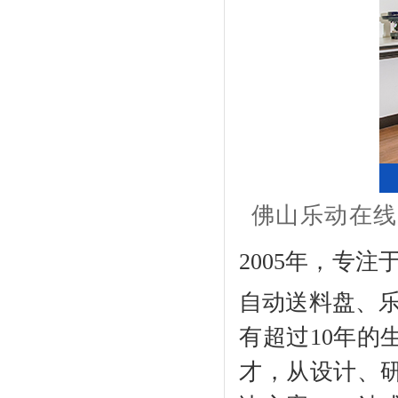
佛山乐动在线
2005年，专注
自动送料盘、乐
有超过10年的
才，从设计、