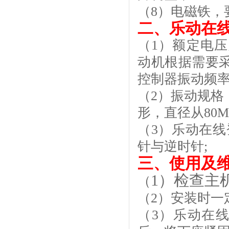
（8）电磁铁，
二、乐动在
（1）额定电压为
动机根据需要
控制器振动频率为5
（2）振动规格
形，直径从80MM
（3）乐动在线
针与逆时针;
三、使用及
1）检查主
（
（2）安装时一
（3）乐动在