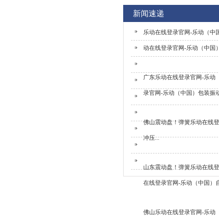
新闻速递
乐动在线登录官网-乐动（中
动在线登录官网-乐动（中国） 
广东乐动在线登录官网-乐动
录官网-乐动（中国）包装振动.
佛山震动盘！弹簧乐动在线登
冲压...
山东震动盘！弹簧乐动在线登
在线登录官网-乐动（中国）自.
佛山乐动在线登录官网-乐动