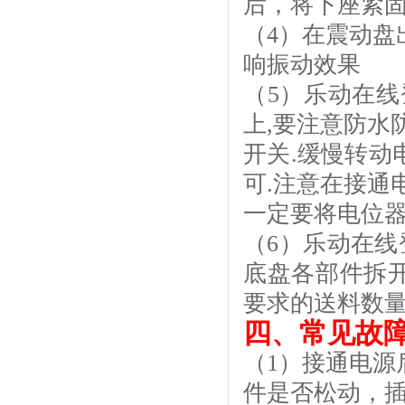
后，将下座紧
（4）在震动盘
响振动效果
（5）乐动在线
上,要注意防水防
开关.缓慢转动
可.注意在接通
一定要将电位器
（6）乐动在线
底盘各部件拆开
要求的送料数
四、常见故
（1）接通电源
件是否松动，