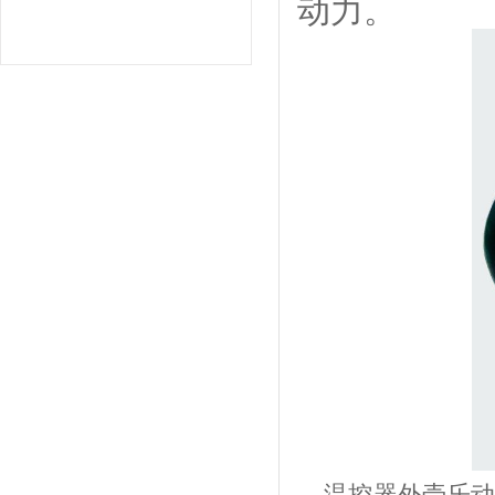
动力。
温控器外壳乐动