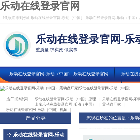
乐动在线登录官网
HI,欢迎来到佛山乐动在线登录官网-乐动（中国） 乐动在线登录官网-乐动（中国）厂
乐动在线登录官网-乐
重质量 求实效 做实事
乐动在线登录官网-乐动（中国） 乐动在线登录官网
乐动在线
非标自动化
乐动在线登录官网-乐动（中国）视频
乐动
走进乐动在线登录官网-乐动（中国）
联系乐动在线登录官网-
热门关键词：
乐动在线登录官网-乐动（中国）原理
｜
乐动在线登录官网-乐
山东乐动在线登录官网-乐动（中国）
｜
震动盘厂家
｜
乐动在线登录官网-乐动（中国）视频
｜
产品分类
您现在所在的位置是：
乐动
登录官网-乐动（中国）
乐动在线登录官网-乐动（中