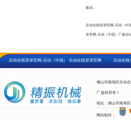
振动...
乐动在线登录官网-乐动（中
录官网-乐动（中国）厂家自动振
乐动在线登录官网-乐动（中国） 乐动在线登录官网
乐动在线
非标自动化
乐动在线登录官网-乐动（中国）视频
乐动
佛山市南海区乐动在
走进乐动在线登录官网-乐动（中国）
联系乐动在线登录官网-
厂 版权所有丨
地址：佛山市南海区
网站制作：