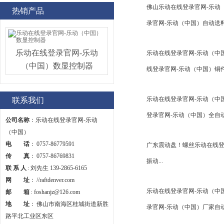
佛山乐动在线登录官网-乐动
热销产品
录官网-乐动（中国）自动送料盘
乐动在线登录官网-乐动
乐动在线登录官网-乐动（中
（中国）数显控制器
线登录官网-乐动（中国）铜件振
乐动在线登录官网-乐动（中
联系我们
登录官网-乐动（中国）全自动振
公司名称
：乐动在线登录官网-乐动
（中国）
电 话
： 0757-86779591
广东震动盘！螺丝乐动在线登
传 真
： 0757-86769831
振动...
联 系 人
: 刘先生 139-2865-6165
网 址
： //raftdenver.com
乐动在线登录官网-乐动（中
邮 箱
: foshanjz@126.com
地 址
： 佛山市南海区桂城街道新胜
录官网-乐动（中国）厂家自动振
路平北工业区东区