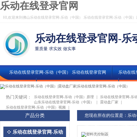
乐动在线登录官网
HI,欢迎来到佛山乐动在线登录官网-乐动（中国） 乐动在线登录官网-乐动（中国）厂
乐动在线登录官网-乐
重质量 求实效 做实事
乐动在线登录官网-乐动（中国） 乐动在线登录官网
乐动在线
非标自动化
乐动在线登录官网-乐动（中国）视频
乐动
走进乐动在线登录官网-乐动（中国）
联系乐动在线登录官网-
热门关键词：
乐动在线登录官网-乐动（中国）原理
｜
乐动在线登录官网-乐
山东乐动在线登录官网-乐动（中国）
｜
震动盘厂家
｜
乐动在线登录官网-乐动（中国）视频
｜
产品分类
您现在所在的位置是：
乐动
网-乐动（中国）：控制器
乐动在线登录官网-乐动（中