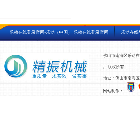
乐动在线登录官网-乐动（中国） 乐动在线登录官网
乐动在线
非标自动化
乐动在线登录官网-乐动（中国）视频
乐动
佛山市南海区乐动在
走进乐动在线登录官网-乐动（中国）
联系乐动在线登录官网-
厂 版权所有丨
地址：佛山市南海区
网站制作：