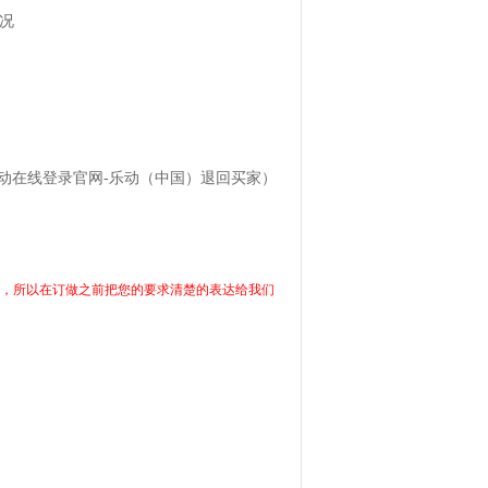
情况
动在线登录官网-乐动（中国）退回买家）
，所以在订做之
前把您的要求清楚的表达给我们