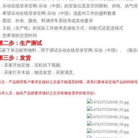
4 . 乐动在线登录官网-乐动（中国）的安装位置及空间限制、供电、供气
5 . 希望乐动在线登录官网-乐动（中国）顶盘对工件的盛料数量
6 . 图层、外表、颜色、料满停车系统等或其他要求
7 . 主机（生产线）的实际工作效率及接收方式：间歇式还是连续式
8 . 您希望的交货时间
第二步：生产测试
买家下单后邮寄物料，用于调试乐动在线登录官网-乐动（中国）。（随乐
第三步：发货
1：卖家开始定做，试机拍下视频。
2：买家打开木箱，物流发货，买家满意。
（注：产品按照客户要求定做好之后是不能退货的哦，请亲们要体谅定做产品的特殊性
技术人员，如在产品按要求做好之后另有修改需求价格另议）