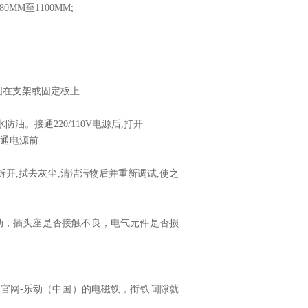
M至1100MM;
固在支架或固定板上
。接通220/110V电源后,打开
接通电源前
开,拭去灰尘,清洁污物后并重新调试,使之
动，插头座是否接触不良，电气元件是否损
录官网-乐动（中国）的电磁铁，衔铁间隙就