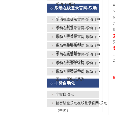
乐动（中国）
乐动在线登录官网-乐动（中
国）辅助产品
乐动在线登录官网-乐动（中
国）：配件
乐动在线登录官网-乐动（中
国）：隔音罩
乐动在线登录官网-乐动（中
国）：直线系列
乐动在线登录官网-乐动（中
国）：振动料仓
乐动在线登录官网-乐动（中
国）：PU胶系列
乐动在线登录官网-乐动（中
国）：控制器系列
乐动在线登录官网-乐动（中
国）：压电式系列
非标自动化
非标自动化
精密铝盘乐动在线登录官网-乐动
（中国）