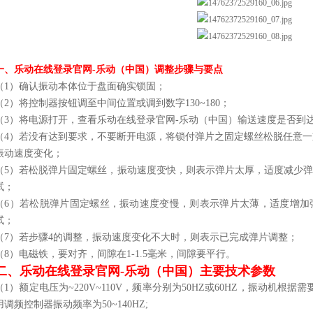
一、乐动在线登录官网-乐动（中国）调整步骤与要点
（1）确认振动本体位于盘面确实锁固；
（2）将控制器按钮调至中间位置或调到数字130~180；
（3）将电源打开，查看乐动在线登录官网-乐动（中国）输送速度是否到
（4）若没有达到要求，不要断开电源，将锁付弹片之固定螺丝松脱任意一
振动速度变化；
（5）若松脱弹片固定螺丝，振动速度变快，则表示弹片太厚，适度减少弹
试；
（6）若松脱弹片固定螺丝，振动速度变慢，则表示弹片太薄，适度增加
试；
（7）若步骤4的调整，振动速度变化不大时，则表示已完成弹片调整；
（8）电磁铁，要对齐，间隙在1-1.5毫米，间隙要平行。
二、乐动在线登录官网-乐动（中国）主要技术参数
（1）额定电压为~220V~110V，频率分别为50HZ或60HZ，振动机
用调频控制器振动频率为50~140HZ;