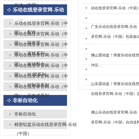
乐动（中国）
动在线登录官网-乐动（中国） 
乐动在线登录官网-乐动（中
国）辅助产品
乐动在线登录官网-乐动（中
广东乐动在线登录官网-乐动
国）：配件
乐动在线登录官网-乐动（中
录官网-乐动（中国）包装振动.
国）：隔音罩
乐动在线登录官网-乐动（中
国）：直线系列
乐动在线登录官网-乐动（中
佛山震动盘！弹簧乐动在线登
国）：振动料仓
冲压...
乐动在线登录官网-乐动（中
国）：PU胶系列
乐动在线登录官网-乐动（中
山东震动盘！弹簧乐动在线登
国）：控制器系列
乐动在线登录官网-乐动（中
在线登录官网-乐动（中国）自.
国）：压电式系列
非标自动化
佛山乐动在线登录官网-乐动
非标自动化
录官网-乐动（中国）自动送料盘
精密铝盘乐动在线登录官网-乐动
（中国）