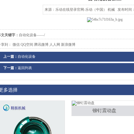
来源：乐动在线登录官网-乐动（中国） 机械 发布时间：201
数:
本文关键字：
自动化设备——
/
分享到：
微信
QQ空间
腾讯微博
人人网
新浪微博
上一篇：
自动化设备
下一篇：
返回列表
更多选择
铆钉震动盘