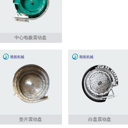
中心电极震动盘
垫片震动盘
白盖震动盘