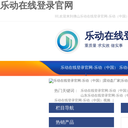
乐动在线登录官网
HI,欢迎来到佛山乐动在线登录官网-乐动（中国）
乐动在线
重质量 求实效 做实事
乐动在线登录官网-乐动（中国） 乐
非标自动化
乐动在线登录官网-
走进乐动在线登录官网-乐动（中国）
热门关键词：
乐动在线登录官网-乐动（中国
山东乐动在线登录官网-乐动（
乐动在线登录官网-乐动（中国）视频
｜
栏目导航
热销产品