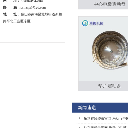
网 址
： //raftdenver.com
中心电极震动盘
邮 箱
: foshanjz@126.com
地 址
： 佛山市南海区桂城街道新胜
路平北工业区东区
垫片震动盘
新闻速递
乐动在线登录官网-乐动（中
动在线登录官网-乐动（中国） 