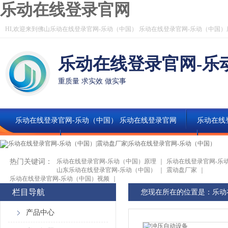
乐动在线登录官网
HI,欢迎来到佛山乐动在线登录官网-乐动（中国） 乐动在线登录官网-乐动（中国）厂
乐动在线登录官网-乐
重质量 求实效 做实事
乐动在线登录官网-乐动（中国） 乐动在线登录官网
乐动在线
非标自动化
乐动在线登录官网-乐动（中国）视频
乐动
走进乐动在线登录官网-乐动（中国）
联系乐动在线登录官网-
热门关键词：
乐动在线登录官网-乐动（中国）原理
｜
乐动在线登录官网-乐
山东乐动在线登录官网-乐动（中国）
｜
震动盘厂家
｜
乐动在线登录官网-乐动（中国）视频
｜
栏目导航
您现在所在的位置是：
乐动
产品中心