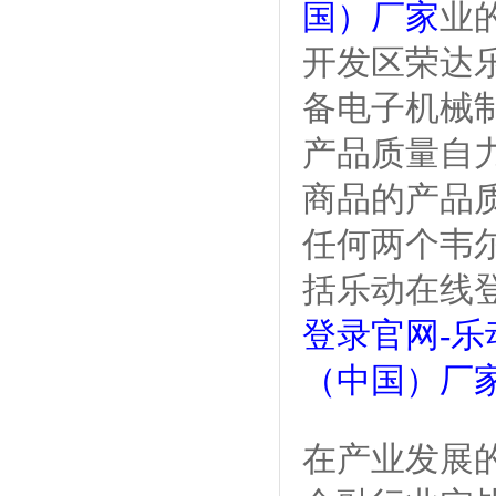
国）厂家
业的
开发区荣达
备电子机械
产品质量自
商品的产品
任何两个韦
括乐动在线
登录官网-
（中国）厂
在产业发展