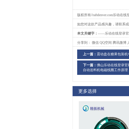
版权所有//raftdenver.co
如您对这款产品感兴趣，请联系或
本文关键字：
——
乐动在线登录官
分享到：
微信
QQ空间
腾讯微博
上一篇：
震动盘在糖果包装机
下一篇：
佛山乐动在线登录官
自动送料机电磁线圈工作原理
更多选择