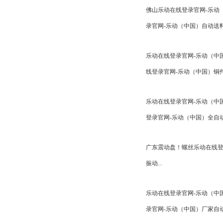
佛山乐动在线登录官网-乐动
录官网-乐动（中国）自动送料盘
乐动在线登录官网-乐动（中
线登录官网-乐动（中国）铜件振
乐动在线登录官网-乐动（中
登录官网-乐动（中国）全自动振
广东震动盘！螺丝乐动在线登
振动...
乐动在线登录官网-乐动（中
录官网-乐动（中国）厂家自动振