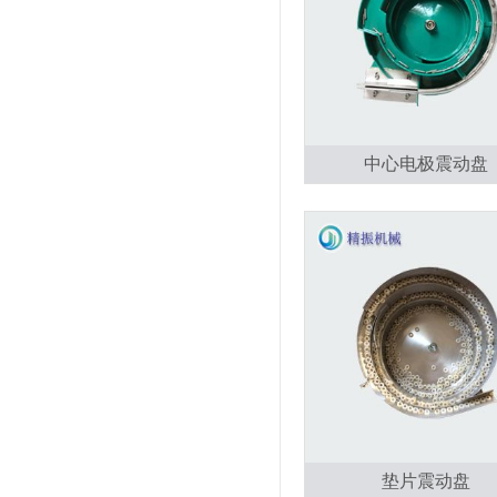
中心电极震动盘
垫片震动盘