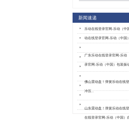
新闻速递
乐动在线登录官网-乐动（中
动在线登录官网-乐动（中国） 
广东乐动在线登录官网-乐动
录官网-乐动（中国）包装振动.
佛山震动盘！弹簧乐动在线登
冲压...
山东震动盘！弹簧乐动在线登
在线登录官网-乐动（中国）自.