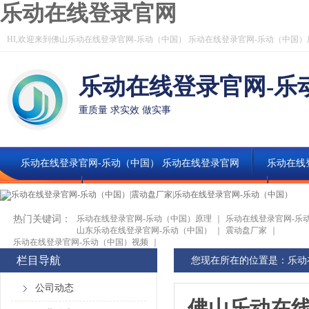
乐动在线登录官网
HI,欢迎来到佛山乐动在线登录官网-乐动（中国） 乐动在线登录官网-乐动（中国）厂
乐动在线登录官网-乐
重质量 求实效 做实事
乐动在线登录官网-乐动（中国） 乐动在线登录官网
乐动在线
非标自动化
乐动在线登录官网-乐动（中国）视频
乐动
走进乐动在线登录官网-乐动（中国）
联系乐动在线登录官网-
热门关键词：
乐动在线登录官网-乐动（中国）原理
｜
乐动在线登录官网-乐
山东乐动在线登录官网-乐动（中国）
｜
震动盘厂家
｜
乐动在线登录官网-乐动（中国）视频
｜
栏目导航
您现在所在的位置是：
乐动
公司动态
佛山乐动在线