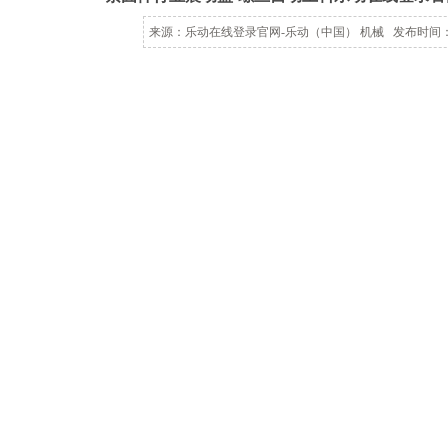
来源：乐动在线登录官网-乐动（中国） 机械 发布时间：201
数: