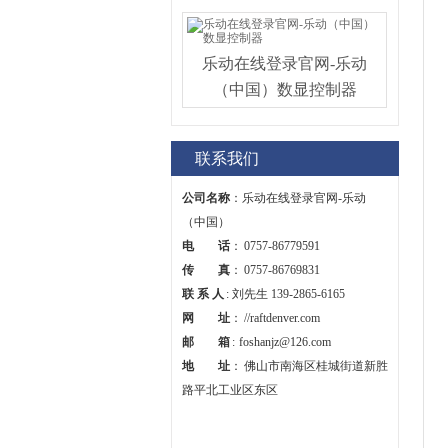
乐动在线登录官网-乐动
（中国）数显控制器
联系我们
公司名称
：乐动在线登录官网-乐动
（中国）
电 话
： 0757-86779591
传 真
： 0757-86769831
联 系 人
: 刘先生 139-2865-6165
网 址
： //raftdenver.com
邮 箱
: foshanjz@126.com
地 址
： 佛山市南海区桂城街道新胜
路平北工业区东区