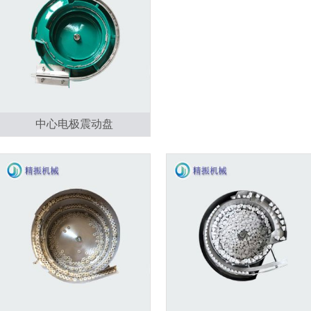
中心电极震动盘