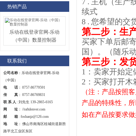
7 . 主机（
热销产品
续式
8 . 您希望的
第二步：生
乐动在线登录官网-乐动
（中国）数显控制器
买家下单后邮寄
国）。（随乐动
第三步：发
联系我们
1：卖家开始定
公司名称
：乐动在线登录官网-乐动
2：买家打开木
（中国）
电 话
： 0757-86779591
（注：产品按照客
传 真
： 0757-86769831
产品的特殊性，所
联 系 人
: 刘先生 139-2865-6165
网 址
： //raftdenver.com
如在产品按要求做
邮 箱
: foshanjz@126.com
地 址
： 佛山市南海区桂城街道新胜
路平北工业区东区