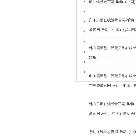
动在线登录官网-乐动（中国） 
广东乐动在线登录官网-乐动
录官网-乐动（中国）包装振动.
佛山震动盘！弹簧乐动在线登
冲压...
山东震动盘！弹簧乐动在线登
在线登录官网-乐动（中国）自.
佛山乐动在线登录官网-乐动
录官网-乐动（中国）自动送料盘
乐动在线登录官网-乐动（中