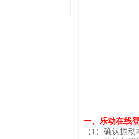
一、乐动在线登
（1）确认振动