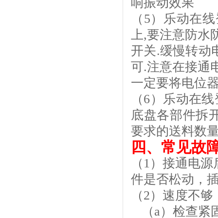
响振动效果
（5）乐动在线
上,要注意防水防
开关.缓慢转动
可.注意在接通
一定要将电位器
（6）乐动在线
底盘各部件拆开
要求的送料数
四、常见故
（1）接通电源
件是否松动，
（2）速度不够
（a）检查紧