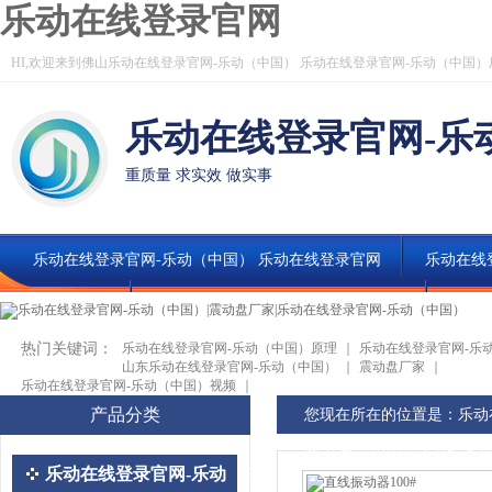
乐动在线登录官网
HI,欢迎来到佛山乐动在线登录官网-乐动（中国） 乐动在线登录官网-乐动（中国）厂
乐动在线登录官网-乐
重质量 求实效 做实事
乐动在线登录官网-乐动（中国） 乐动在线登录官网
乐动在线
非标自动化
乐动在线登录官网-乐动（中国）视频
乐动
走进乐动在线登录官网-乐动（中国）
联系乐动在线登录官网-
热门关键词：
乐动在线登录官网-乐动（中国）原理
｜
乐动在线登录官网-乐
山东乐动在线登录官网-乐动（中国）
｜
震动盘厂家
｜
乐动在线登录官网-乐动（中国）视频
｜
产品分类
您现在所在的位置是：
乐动
网-乐动（中国）：直线系
乐动在线登录官网-乐动（中