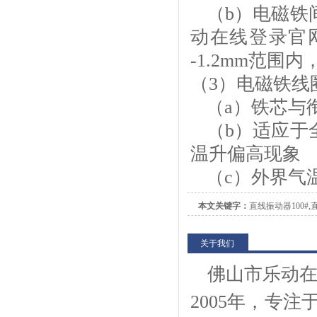
（b）电磁铁间
动在线登录官网
-1.2mm范围
（3）电磁铁线
（a）铁芯与
（b）适应于
温升偏高现象
（c）外界气
本文关键字：
直线振动器100#,
关于我们
佛山市乐动在
2005年，专