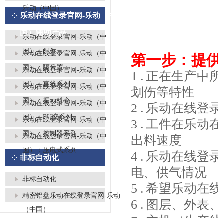
乐动（中国）
乐动在线登录官网-乐动（中
国）辅助产品
乐动在线登录官网-乐动（中
国）：配件
乐动在线登录官网-乐动（中
第一步：提
国）：隔音罩
乐动在线登录官网-乐动（中
1 . 正在生
国）：直线系列
乐动在线登录官网-乐动（中
划伤等特性
国）：振动料仓
乐动在线登录官网-乐动（中
2 . 乐动在
国）：PU胶系列
乐动在线登录官网-乐动（中
3 . 工件在
国）：控制器系列
乐动在线登录官网-乐动（中
出料速度
国）：压电式系列
4 . 乐动在
非标自动化
电、供气情况
非标自动化
5 . 希望乐
精密铝盘乐动在线登录官网-乐动
6 . 图层、
（中国）